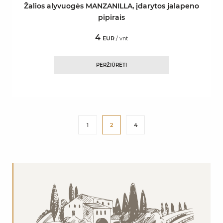
Žalios alyvuogės MANZANILLA, įdarytos jalapeno
pipirais
4
EUR
/ vnt
PERŽIŪRĖTI
1
2
4