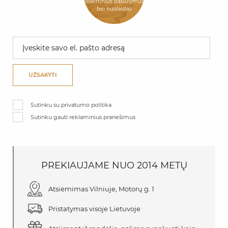
Išskirtinius pasiūlymus
bei nuolaidas
UŽSAKYTI
Sutinku su privatumo politika
Sutinku gauti reklaminius pranešimus
PREKIAUJAME
NUO
2014 METŲ
Atsiėmimas Vilniuje, Motorų g. 1
Pristatymas visoje Lietuvoje