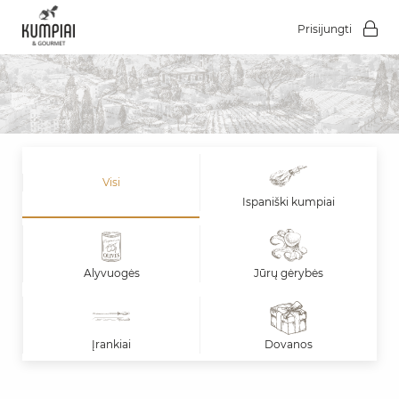
Prisijungti
Visi
Ispaniški kumpiai
Alyvuogės
Jūrų gėrybės
Įrankiai
Dovanos