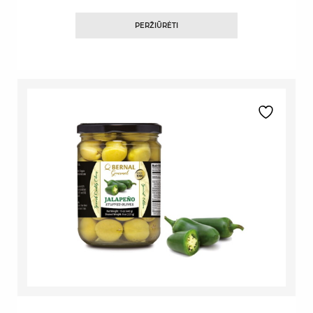
PERŽIŪRĖTI