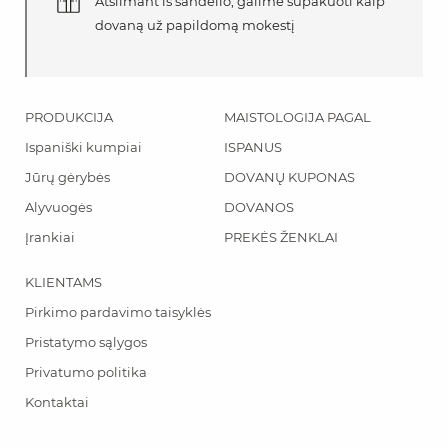
Atsiimant iš sandėlio, galime supakuoti kaip
dovaną už papildomą mokestį
PRODUKCIJA
MAISTOLOGIJA PAGAL
Ispaniški kumpiai
ISPANUS
Jūrų gėrybės
DOVANŲ KUPONAS
Alyvuogės
DOVANOS
Įrankiai
PREKĖS ŽENKLAI
KLIENTAMS
Pirkimo pardavimo taisyklės
Pristatymo sąlygos
Privatumo politika
Kontaktai