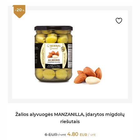
-20
%
Žalios alyvuogės MANZANILLA, įdarytos migdolų
riešutais
4.80
6 EUR
/ vnt
EUR
/ vnt