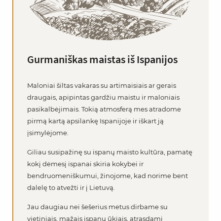
Gurmaniškas maistas iš Ispanijos
Maloniai šiltas vakaras su artimaisiais ar gerais
draugais, apipintas gardžiu maistu ir maloniais
pasikalbėjimais. Tokią atmosferą mes atradome
pirmą kartą apsilankę Ispanijoje ir iškart ją
įsimylėjome.
Giliau susipažinę su ispanų maisto kultūra, pamatę
kokį dėmesį ispanai skiria kokybei ir
bendruomeniškumui, žinojome, kad norime bent
dalelę to atvežti ir į Lietuvą.
Jau daugiau nei šešerius metus dirbame su
vietiniais, mažais ispanų ūkiais, atrasdami