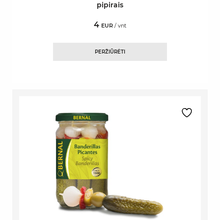
pipirais
4
EUR
/ vnt
PERŽIŪRĖTI