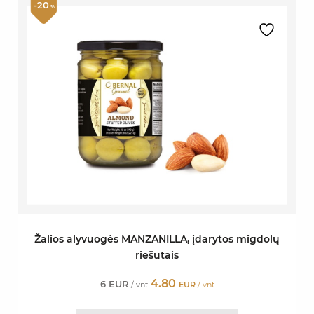
-20
%
Žalios alyvuogės MANZANILLA, įdarytos migdolų
riešutais
4.80
6 EUR
/ vnt
EUR
/ vnt