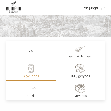
Prisijungti
Visi
Ispaniški kumpiai
Alyvuogės
Jūrų gėrybės
Įrankiai
Dovanos