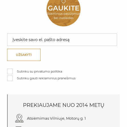
GAUKITE
Išskirtinius pasiūlymus
bei nuolaidas
UŽSAKYTI
Sutinku su privatumo politika
Sutinku gauti reklaminius pranešimus
PREKIAUJAME
NUO
2014 METŲ
Atsiėmimas Vilniuje, Motorų g. 1