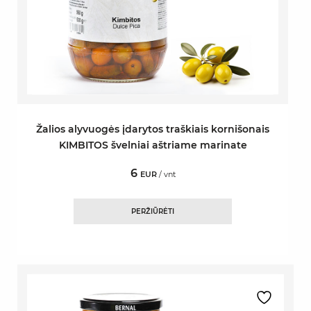
Žalios alyvuogės įdarytos traškiais kornišonais
KIMBITOS švelniai aštriame marinate
6
EUR
/ vnt
PERŽIŪRĖTI