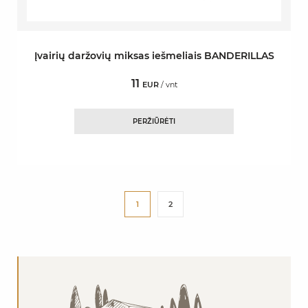
Įvairių daržovių miksas iešmeliais BANDERILLAS
11
EUR
/ vnt
PERŽIŪRĖTI
1
2