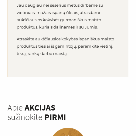
Jau daugiau nei šešerius metus dirbame su
vietiniais, mažais ispanų ūkiais, atrasdami
aukščiausios kokybės gurmaniškus maisto
produktus, kuriais dalinamės ir su Jumis.
Atraskite aukščiausios kokybės ispaniškus maisto
produktus tiesiai iš gamintojų, paremkite vietinį,
tikrą, rankų darbo maistą.
Apie
AKCIJAS
sužinokite
PIRMI