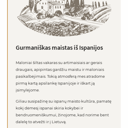
Gurmaniškas maistas iš Ispanijos
Maloniai šiltas vakaras su artimaisiais ar gerais
draugais, apipintas gardžiu maistu ir maloniais
pasikalbėjimais. Tokią atmosferą mes atradome
pirmą kartą apsilankę Ispanijoje ir iškart ją
įsimylėjome.
Giliau susipažinę su ispanų maisto kultūra, pamatę
kokį dėmesį ispanai skiria kokybei ir
bendruomeniškumui, žinojome, kad norime bent
dalelę to atvežti ir į Lietuvą.