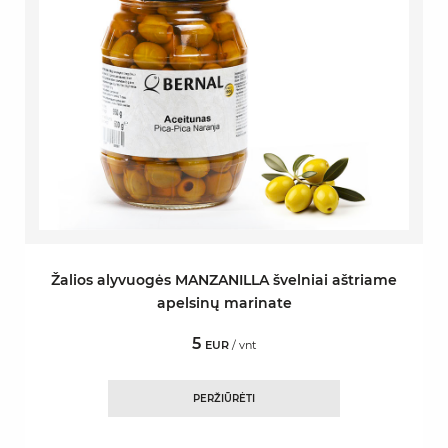
Žalios alyvuogės MANZANILLA švelniai aštriame
apelsinų marinate
5
EUR
/ vnt
PERŽIŪRĖTI