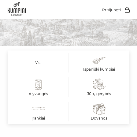
Prisijungti
Visi
Ispaniški kumpiai
Alyvuogės
Jūrų gėrybės
Įrankiai
Dovanos