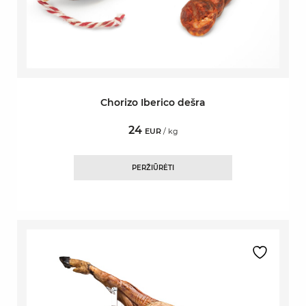
Chorizo Iberico dešra
24
EUR
/ kg
PERŽIŪRĖTI