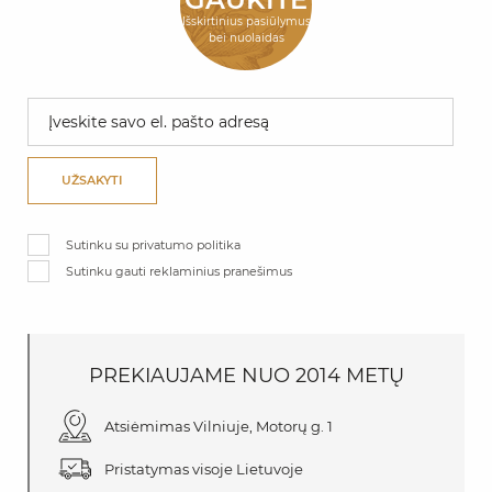
Išskirtinius pasiūlymus
bei nuolaidas
UŽSAKYTI
Sutinku su privatumo politika
Sutinku gauti reklaminius pranešimus
PREKIAUJAME
NUO
2014 METŲ
Atsiėmimas Vilniuje, Motorų g. 1
Pristatymas visoje Lietuvoje