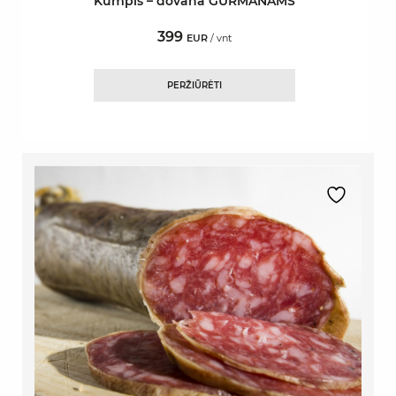
Kumpis – dovana GURMANAMS
399
EUR
/ vnt
PERŽIŪRĖTI