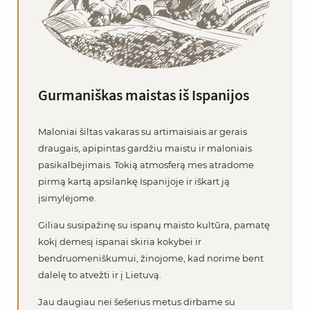
Gurmaniškas maistas iš Ispanijos
Maloniai šiltas vakaras su artimaisiais ar gerais
draugais, apipintas gardžiu maistu ir maloniais
pasikalbėjimais. Tokią atmosferą mes atradome
pirmą kartą apsilankę Ispanijoje ir iškart ją
įsimylėjome.
Giliau susipažinę su ispanų maisto kultūra, pamatę
kokį dėmesį ispanai skiria kokybei ir
bendruomeniškumui, žinojome, kad norime bent
dalelę to atvežti ir į Lietuvą.
Jau daugiau nei šešerius metus dirbame su