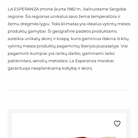
LA ESPERANZA Įmonė įkurta 1982 m., kalnuotame Sergobe
regione. Šis regionas unikalus savo žema temperatūra ir
žemu drėgmės lygiu. Toks klimatas yra idealus vytintų mėsos
produktų gamybai. Ši geografinė padėtis produktams
suteikia unikalų skonį ir kvapą, kuris gaminius išskiria iš kitų
vytintų mėsos produktų pagamintų Iberijos pusiasalyje. Visi
pagaminti kumpiai yra rankų darbo, gaminami laiko
patikrintais, senolių metodais. La Esperanza meistrai
garantuoja neaplenkiamą kokybę ir skonį.