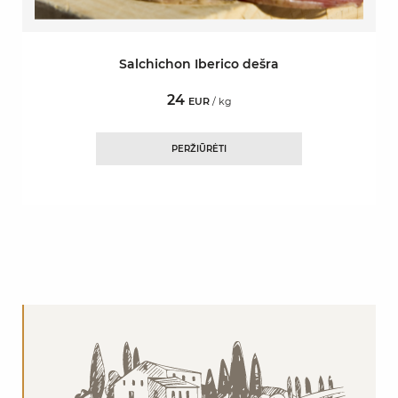
Salchichon Iberico dešra
24
EUR
/ kg
PERŽIŪRĖTI