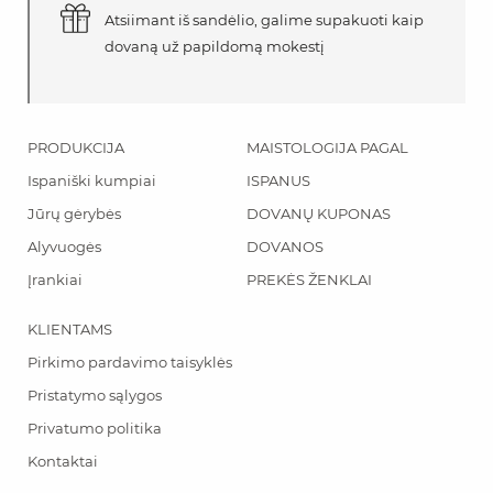
Atsiimant iš sandėlio, galime supakuoti kaip
dovaną už papildomą mokestį
PRODUKCIJA
MAISTOLOGIJA PAGAL
Ispaniški kumpiai
ISPANUS
Jūrų gėrybės
DOVANŲ KUPONAS
Alyvuogės
DOVANOS
Įrankiai
PREKĖS ŽENKLAI
KLIENTAMS
Pirkimo pardavimo taisyklės
Pristatymo sąlygos
Privatumo politika
Kontaktai