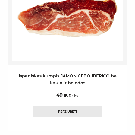
Ispaniškas kumpis JAMON CEBO IBERICO be
kaulo ir be odos
49
EUR
/ kg
PERŽIŪRĖTI