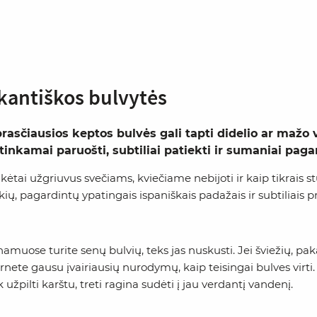
kantiškos bulvytės
rasčiausios keptos bulvės gali tapti didelio ar mažo v
 tinkamai paruošti, subtiliai patiekti ir sumaniai pagar
kėtai užgriuvus svečiams, kviečiame nebijoti ir kaip tikrais s
kių, pagardintų ypatingais ispaniškais padažais ir subtiliais p
namuose turite senų bulvių, teks jas nuskusti. Jei šviežių, pak
rnete gausu įvairiausių nurodymų, kaip teisingai bulves virti. Vi
k užpilti karštu, treti ragina sudėti į jau verdantį vandenį.