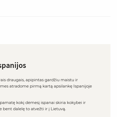
spanijos
rais draugais, apipintas gardžiu maistu ir
ą mes atradome pirmą kartą apsilankę Ispanijoje
 pamatę kokį dėmesį ispanai skiria kokybei ir
nt dalelę to atvežti ir į Lietuvą.