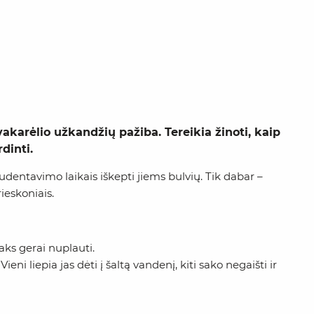
akarėlio užkandžių pažiba. Tereikia žinoti, kaip
dinti.
tudentavimo laikais iškepti jiems bulvių. Tik dabar –
rieskoniais.
aks gerai nuplauti.
eni liepia jas dėti į šaltą vandenį, kiti sako negaišti ir