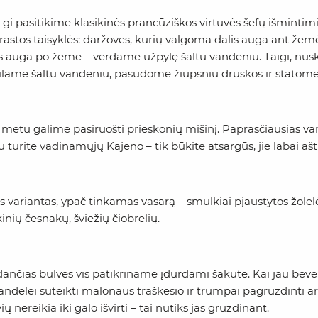
gi pasitikime klasikinės prancūziškos virtuvės šefų išmintim
astos taisyklės: daržoves, kurių valgoma dalis auga ant žemė
is auga po žeme – verdame užpylę šaltu vandeniu. Taigi, nusk
ilame šaltu vandeniu, pasūdome žiupsniu druskos ir statome v
metu galime pasiruošti prieskonių mišinį. Paprasčiausias varia
u turite vadinamųjų Kajeno – tik būkite atsargūs, jie labai aštrū
s variantas, ypač tinkamas vasarą – smulkiai pjaustytos žolel
kinių česnakų, šviežių čiobrelių.
dančias bulves vis patikriname įdurdami šakute. Kai jau be
andėlei suteikti malonaus traškesio ir trumpai pagruzdinti ar
ių nereikia iki galo išvirti – tai nutiks jas gruzdinant.