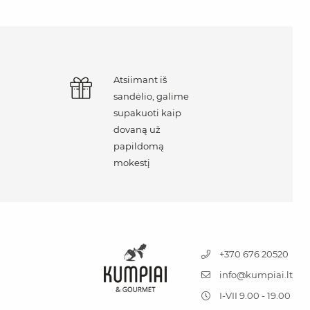
Atsiimant iš
sandėlio, galime
supakuoti kaip
dovaną už
papildomą
mokestį
+370 676 20520
info@kumpiai.lt
I-VII 9.00 - 19.00