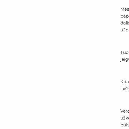
Mes 
papr
dal
užp
Tuo 
jeig
Kita
laiš
Ver
užk
bulv