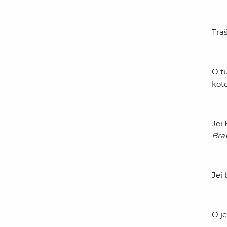
Traš
O t
koto
Jei 
Bra
Jei 
O je