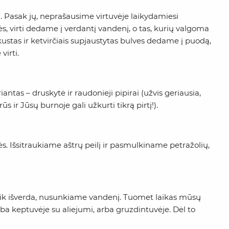
i. Pasak jų, neprašausime virtuvėje laikydamiesi
s, virti dedame į verdantį vandenį, o tas, kurių valgoma
ustas ir ketvirčiais supjaustytas bulves dedame į puodą,
irti.
ntas – druskytė ir raudonieji pipirai (užvis geriausia,
s ir Jūsų burnoje gali užkurti tikrą pirtį!).
ės. Išsitraukiame aštrų peilį ir pasmulkiname petražolių,
veik išverda, nusunkiame vandenį. Tuomet laikas mūsų
ba keptuvėje su aliejumi, arba gruzdintuvėje. Dėl to