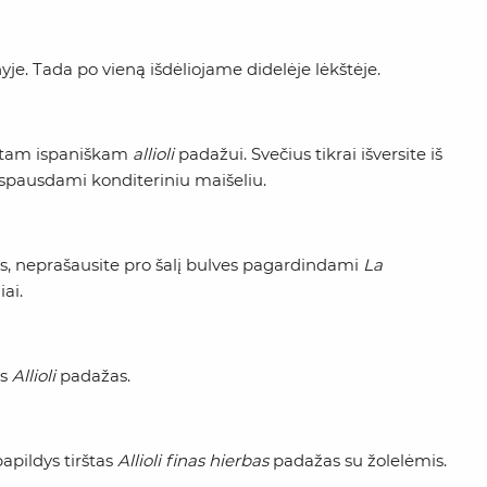
yje. Tada po vieną išdėliojame didelėje lėkštėje.
rštam ispaniškam
allioli
padažui. Svečius tikrai išversite iš
o spausdami konditeriniu maišeliu.
dus, neprašausite pro šalį bulves pagardindami
La
ai.
is
Allioli
padažas.
papildys tirštas
Allioli finas hierbas
padažas su žolelėmis.