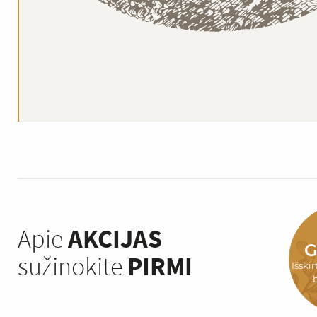
Apie
AKCIJAS
G
sužinokite
PIRMI
Išski