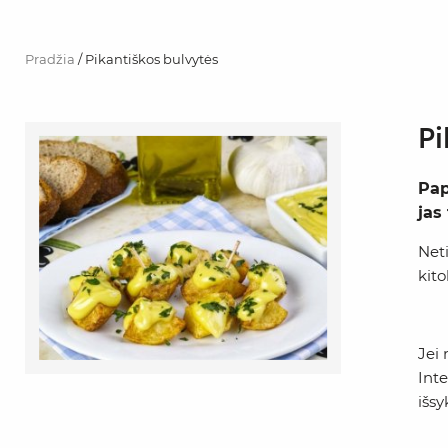
Pradžia
/ Pikantiškos bulvytės
Pi
Pap
jas
Neti
kito
Jei 
Inte
išsy