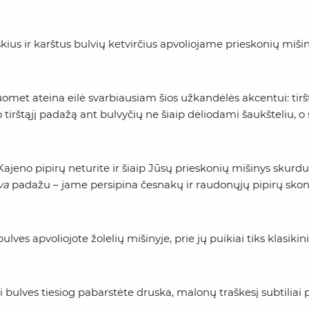
kius ir karštus bulvių ketvirčius apvoliojame prieskonių mišin
uomet ateina eilė svarbiausiam šios užkandėlės akcentui: ti
 tirštąjį padažą ant bulvyčių ne šiaip dėliodami šaukšteliu, 
Kajeno pipirų neturite ir šiaip Jūsų prieskonių mišinys skur
va
padažu – jame persipina česnakų ir raudonųjų pipirų skoni
bulves apvoliojote žolelių mišinyje, prie jų puikiai tiks klasikin
i bulves tiesiog pabarstėte druska, malonų traškesį subtiliai 