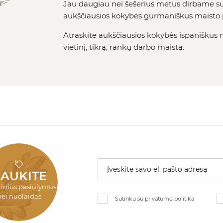
Jau daugiau nei šešerius metus dirbame su 
aukščiausios kokybės gurmaniškus maisto p
Atraskite aukščiausios kokybės ispaniškus 
vietinį, tikrą, rankų darbo maistą.
AUKITE
rtinius pasiūlymus
bei nuolaidas
Sutinku su privatumo politika