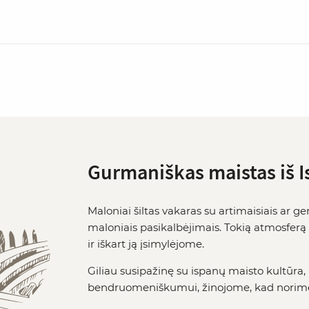
Gurmaniškas maistas iš I
Maloniai šiltas vakaras su artimaisiais ar ge
maloniais pasikalbėjimais. Tokią atmosfer
ir iškart ją įsimylėjome.
Giliau susipažinę su ispanų maisto kultūra,
bendruomeniškumui, žinojome, kad norime be