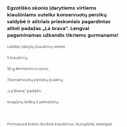
Egzotiško skonio įdarytiems virtiems
kiaušiniams suteiks konservuotų persikų
saldybė ir aštriais prieskoniais pagardintas
allioli padažas „La brava“. Lengvai
pagaminamas užkandis tikriems gurmanams!
Lėkštei įdarytų kiaušinių reikės:
5 kiaušinių,
50 g fermentinio sūrio,
3 konservuotų persikų puselių,
„La Brava“ padažo,
svogūnų laiškų ir petražolių.
Pirmiausia kietai išvirkite kiaušinius. Nulupkite, atsargiai