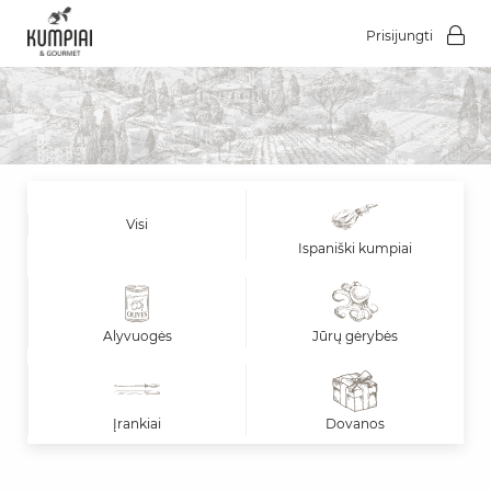
Prisijungti
Visi
Ispaniški kumpiai
Alyvuogės
Jūrų gėrybės
Įrankiai
Dovanos