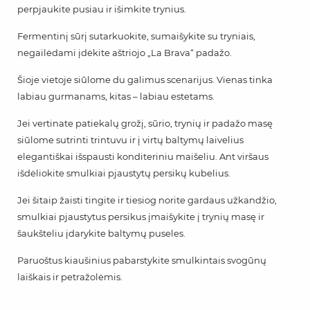
perpjaukite pusiau ir išimkite trynius.
Fermentinį sūrį sutarkuokite, sumaišykite su tryniais,
negailėdami įdėkite aštriojo „La Brava“ padažo.
Šioje vietoje siūlome du galimus scenarijus. Vienas tinka
labiau gurmanams, kitas – labiau estetams.
Jei vertinate patiekalų grožį, sūrio, trynių ir padažo masę
siūlome sutrinti trintuvu ir į virtų baltymų laivelius
elegantiškai išspausti konditeriniu maišeliu. Ant viršaus
išdėliokite smulkiai pjaustytų persikų kubelius.
Jei šitaip žaisti tingite ir tiesiog norite gardaus užkandžio,
smulkiai pjaustytus persikus įmaišykite į trynių masę ir
šaukšteliu įdarykite baltymų puseles.
Paruoštus kiaušinius pabarstykite smulkintais svogūnų
laiškais ir petražolėmis.