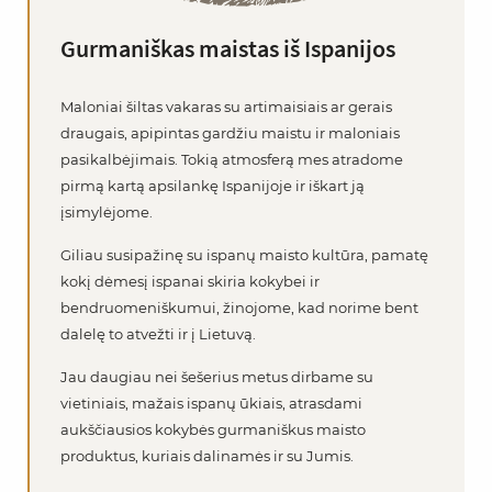
Gurmaniškas maistas iš Ispanijos
Maloniai šiltas vakaras su artimaisiais ar gerais
draugais, apipintas gardžiu maistu ir maloniais
pasikalbėjimais. Tokią atmosferą mes atradome
pirmą kartą apsilankę Ispanijoje ir iškart ją
įsimylėjome.
Giliau susipažinę su ispanų maisto kultūra, pamatę
kokį dėmesį ispanai skiria kokybei ir
bendruomeniškumui, žinojome, kad norime bent
dalelę to atvežti ir į Lietuvą.
Jau daugiau nei šešerius metus dirbame su
vietiniais, mažais ispanų ūkiais, atrasdami
aukščiausios kokybės gurmaniškus maisto
produktus, kuriais dalinamės ir su Jumis.