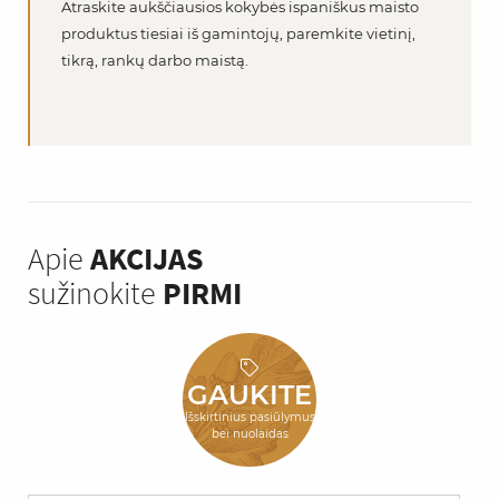
Atraskite aukščiausios kokybės ispaniškus maisto
produktus tiesiai iš gamintojų, paremkite vietinį,
tikrą, rankų darbo maistą.
Apie
AKCIJAS
sužinokite
PIRMI
GAUKITE
Išskirtinius pasiūlymus
bei nuolaidas