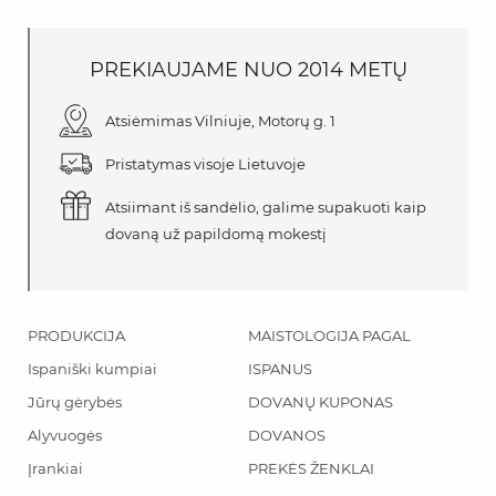
PREKIAUJAME
NUO
2014 METŲ
Atsiėmimas Vilniuje, Motorų g. 1
Pristatymas visoje Lietuvoje
Atsiimant iš sandėlio, galime supakuoti kaip
dovaną už papildomą mokestį
PRODUKCIJA
MAISTOLOGIJA PAGAL
Ispaniški kumpiai
ISPANUS
Jūrų gėrybės
DOVANŲ KUPONAS
Alyvuogės
DOVANOS
Įrankiai
PREKĖS ŽENKLAI