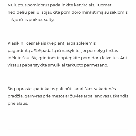
Nuluptus pomidorus padalinkite ketvirčiais. Tuomet
nedideliu peiliu išpjaukite pomidoro minkštimą su sėklomis
– iš jo išeis puikios sultys.
Klasikinį, česnakais kvepiantį arba žolelėmis
pagardintą
allioli
padažą išmaišykite, jei pernelyg tirštas –
įdėkite šaukštą grietinės ir aptepkite pomidorų laivelius. Ant
viršaus pabarstykite smulkiai tarkuoto parmezano.
Šis paprastas patiekalas gali būti karališkos vakarienės
pradžia, garnyras prie mėsos ar žuvies arba lengvas užkandis
prie alaus.