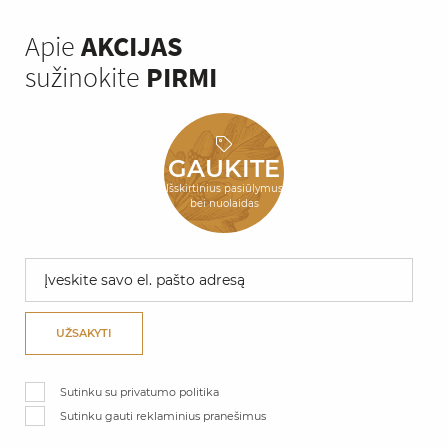
Apie
AKCIJAS
sužinokite
PIRMI
GAUKITE
Išskirtinius pasiūlymus
bei nuolaidas
UŽSAKYTI
Sutinku su privatumo politika
Sutinku gauti reklaminius pranešimus