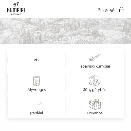
Prisijungti
Visi
Ispaniški kumpiai
Alyvuogės
Jūrų gėrybės
Įrankiai
Dovanos