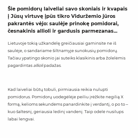
Šie pomidorų laiveliai savo skoniais ir kvapais
į Jūsų virtuvę įpūs tikro Viduržemio jūros
pakrantės vėjo: saulėje prinokę pomidorai,
česnakinis allioli ir gardusis parmezanas...
Lietuvoje tokią užkandėlę greičiausiai gaminsite ne iš
saulėje, o sandariame šiltnamyje sunokusių pomidorų.
Tačiau ypatingo skonio jai suteiks klasikinis arba žolelėmis
pagardintas
allioli
padažas.
Kad laiveliai būtų tobuli, pirmiausia reikia nulupti
pomidorus. Pomidorų uodegėlėje peiliu įrėžkite negilią X
formą, kelioms sekundėms panardinkite į verdantį, o po to –
kuo šaltesnį, geriausia ledinį vandenį. Taip odelė nusilups
labai lengvai.