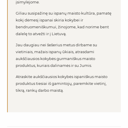
įsimylėjome.
Giliau susipažinę su ispanų maisto kultūra, pamatę
kokį dėmesį ispanai skiria kokybei ir
bendruomeniškumui, žinojome, kad norime bent
dalelę to atvežti ir į Lietuvą.
Jau daugiau nei šešerius metus dirbame su
vietiniais, mažais ispanų ūkiais, atrasdami
aukščiausios kokybės gurmaniškus maisto
produktus, kuriais dalinamės ir su Jumis.
Atraskite aukščiausios kokybės ispaniškus maisto
produktus tiesiai iš gamintojų, paremkite vietinį,
tikrą, rankų darbo maistą.