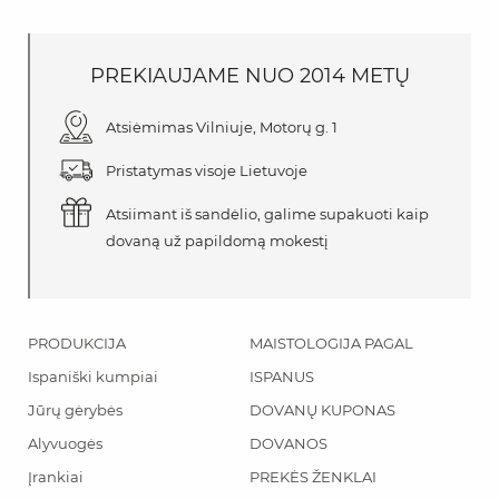
PREKIAUJAME
NUO
2014 METŲ
Atsiėmimas Vilniuje, Motorų g. 1
Pristatymas visoje Lietuvoje
Atsiimant iš sandėlio, galime supakuoti kaip
dovaną už papildomą mokestį
PRODUKCIJA
MAISTOLOGIJA PAGAL
Ispaniški kumpiai
ISPANUS
Jūrų gėrybės
DOVANŲ KUPONAS
Alyvuogės
DOVANOS
Įrankiai
PREKĖS ŽENKLAI