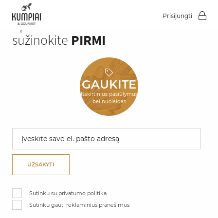
Prisijungti
Apie
AKCIJAS
sužinokite
PIRMI
GAUKITE
Išskirtinius pasiūlymus
bei nuolaidas
UŽSAKYTI
Sutinku su privatumo politika
Sutinku gauti reklaminius pranešimus